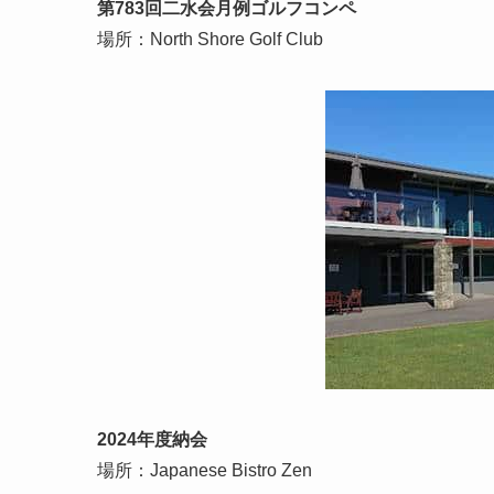
第
783
回二水会月例ゴルフコンペ
場所：
North Shore Golf Club
2024
年度納会
場所：
Japanese Bistro Zen