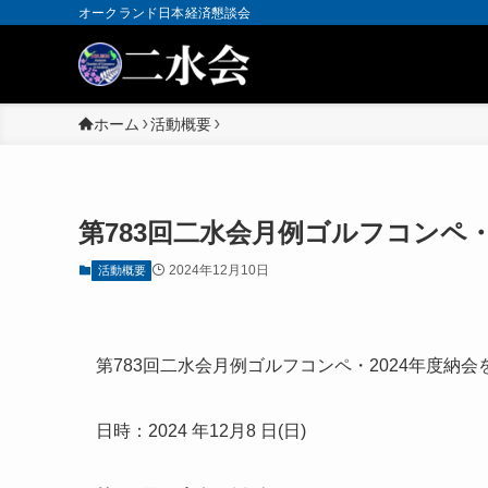
オークランド日本経済懇談会
ホーム
活動概要
第783回二水会月例ゴルフコンペ・
2024年12月10日
活動概要
第
783
回二水会月例ゴルフコンペ・
2024
年度納会
日時：2024
年1
2
月8
日
(
日
)