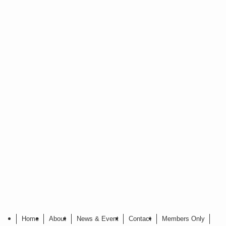
Home
About
News & Event
Contact
Members Only