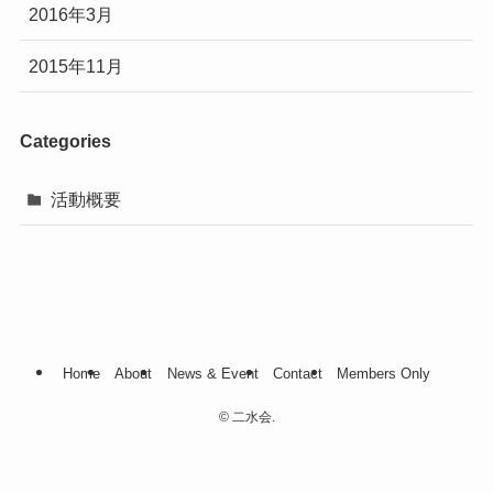
2016年3月
2015年11月
Categories
活動概要
Home
About
News & Event
Contact
Members Only
©
二水会.