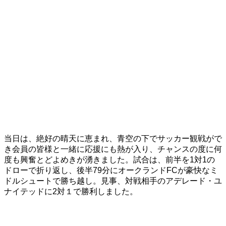
当日は、絶好の晴天に恵まれ、青空の下でサッカー観戦がで
き会員の皆様と一緒に応援にも熱が入り、チャンスの度に何
度も興奮とどよめきが湧きました。試合は、前半を1対1の
ドローで折り返し、後半79分にオークランドFCが豪快なミ
ドルシュートで勝ち越し。見事、対戦相手のアデレード・ユ
ナイテッドに2対１で勝利しました。